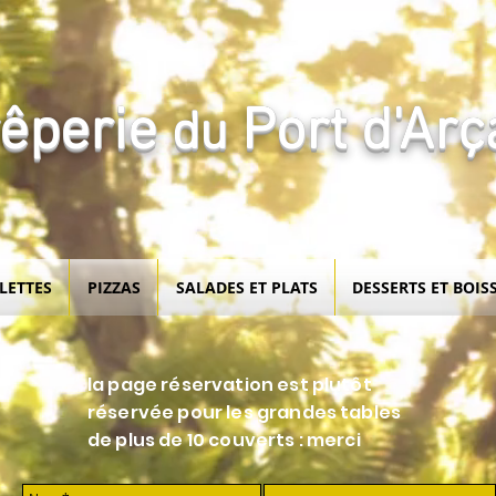
rêperie
Port d'Arç
du
LETTES
PIZZAS
SALADES ET PLATS
DESSERTS ET BOIS
la page réservation est plutôt
réservée pour les grandes tables
de plus de 10 couverts : merci