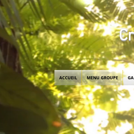
C
ACCUEIL
MENU GROUPE
GA